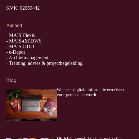
KVK: 02059442
Aanbod
-
MAIS-Flexis
-
MAIS-(M)DWS
-
MAIS-DDO
-
e-Depot
-
Archiefmanagement
-
Training, advies & projectbegeleiding
Blog
Wanneer digitale informatie een risico
voor gemeenten wordt
DE REE bundelt krachten met xxllnc