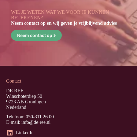
WIL JE WETEN WAT WE VOOR JE KUNNEN
BETEKENEN?
Neem contact op en wij geven je vrijblijvend advies
Neem contact op
Contact
DE REE
Winschoterdiep 50
9723 AB Groningen
Nederland
Telefoon:
050-311 26 00
E-mail:
info@de-ree.nl
LinkedIn