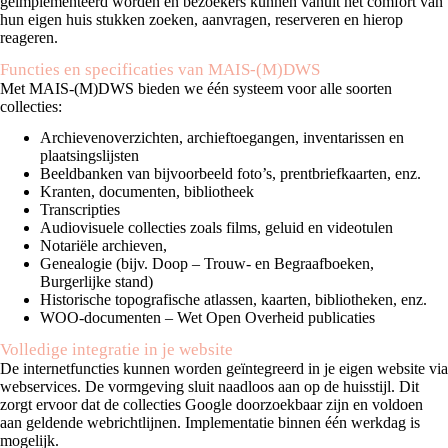
geïmplementeerd worden en bezoekers kunnen vanuit het comfort van
hun eigen huis stukken zoeken, aanvragen, reserveren en hierop
reageren.
Functies en specificaties van MAIS-(M)DWS
Met MAIS-(M)DWS bieden we één systeem voor alle soorten
collecties:
Archievenoverzichten, archieftoegangen, inventarissen en
plaatsingslijsten
Beeldbanken van bijvoorbeeld foto’s, prentbriefkaarten, enz.
Kranten, documenten, bibliotheek
Transcripties
Audiovisuele collecties zoals films, geluid en videotulen
Notariële archieven,
Genealogie (bijv. Doop – Trouw- en Begraafboeken,
Burgerlijke stand)
Historische topografische atlassen, kaarten, bibliotheken, enz.
WOO-documenten – Wet Open Overheid publicaties
Volledige integratie in je website
De internetfuncties kunnen worden geïntegreerd in je eigen website via
webservices. De vormgeving sluit naadloos aan op de huisstijl. Dit
zorgt ervoor dat de collecties Google doorzoekbaar zijn en voldoen
aan geldende webrichtlijnen. Implementatie binnen één werkdag is
mogelijk.